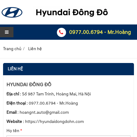
0977.00.6794 - Mr.Hoàng
Trang chủ
Liên hệ
LIÊN HỆ
HYUNDAI ĐÔNG ĐÔ
Địa chỉ
: Số 987 Tam Trinh, Hoàng Mai, Hà Nội
Điện thoại
:
0977.00.6794 - Mr.Hoàng
Email
:
hoangnt.auto@gmail.com
Website
:
https://hyundaidongdohn.com
Họ tên
*