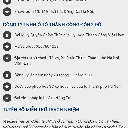
Showroom 3S: Tổ 25, Phúc Thịnh, Hà Nội.
Showroom 1S: 169 Thái Hà, Đống Đa, Hà Nội.
CÔNG TY TNHH Ô TÔ THÀNH CÔNG ĐÔNG ĐÔ
Đại lý Ủy Quyền Chính Thức của Hyundai Thành Công Việt Nam
Mã số thuế: 0107604212
Địa chỉ trụ sở chính: Tổ 25, Xã Phúc Thịnh, Thành phố Hà Nội,
Việt Nam
Đăng ký lần đầu: ngày 20 tháng 10 năm 2016
Được cấp phép bởi: Sở kế hoạch và đầu tư Thành phố Hà Nội
Đại diện pháp luật: Cao Hồng Tư
TUYÊN BỐ MIỄN TRỪ TRÁCH NHIỆM
Website này do Công ty TNHH Ô Tô Thành Công Đông Đô vận hành
với vai trò *đại lý ủy quyền phân phối và tư vấn sản phẩm Hyundai. Đây