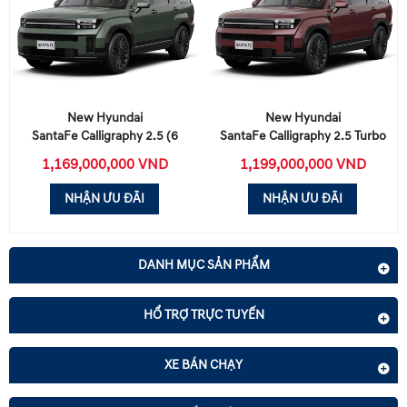
New Hyundai
New Hyundai
SantaFe Calligraphy 2.5 (6
SantaFe Calligraphy 2.5 Turbo
chỗ)
1,169,000,000 VND
1,199,000,000 VND
NHẬN ƯU ĐÃI
NHẬN ƯU ĐÃI
DANH MỤC SẢN PHẨM
HỔ TRỢ TRỰC TUYẾN
XE BÁN CHẠY